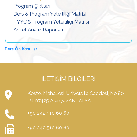
Program Çıktıları
Ders & Program Yeterliliği Matrisi
TYYÇ & Program Yeterliliği Matrisi
Anket Analiz Raporları
Ders Ön Koşulları
İLETIŞIM BILGILERI
Kestel Mahallesi, Üniversite Caddesi, No:80
PK:07425 Alanya/ANTALYA
+90 242 510 60 60
+90 242 510 60 60