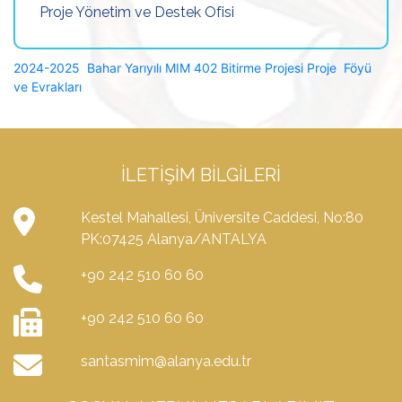
Proje Yönetim ve Destek Ofisi
2024-2025 Bahar Yarıyılı MIM 402 Bitirme Projesi Proje Föyü
ve Evrakları
İLETIŞIM BILGILERI
Kestel Mahallesi, Üniversite Caddesi, No:80
PK:07425 Alanya/ANTALYA
+90 242 510 60 60
+90 242 510 60 60
santasmim@alanya.edu.tr