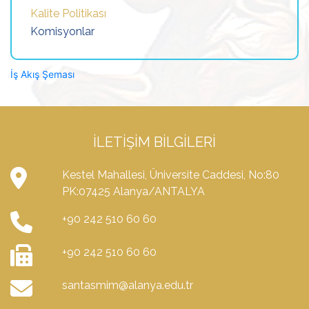
Kalite Politikası
Komisyonlar
İş Akış Şeması
İLETIŞIM BILGILERI
Kestel Mahallesi, Üniversite Caddesi, No:80
PK:07425 Alanya/ANTALYA
+90 242 510 60 60
+90 242 510 60 60
santasmim@alanya.edu.tr