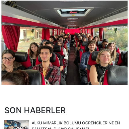
SON HABERLER
ALKÜ MİMARLIK BÖLÜMÜ ÖĞRENCİLERİNDEN
SANATSAL DUVAR ÇALIŞMASI